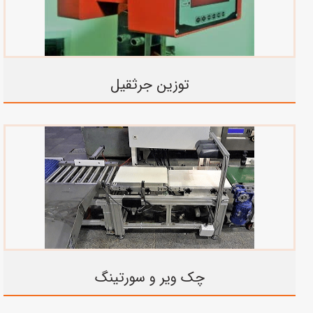
توزین جرثقیل
چک ویر و سورتینگ