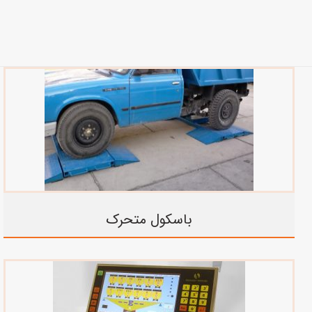
باسکول متحرک