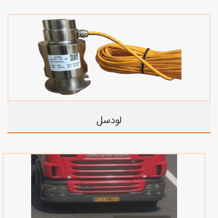
لودسل